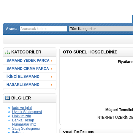
Arama:
KATEGORILER
OTO SÜREL HOŞGELDINIZ
SAMAND YEDEK PARÇA
Fiyatlar
SAMAND ÇIKMA PARÇA
İKİNCİ EL SAMAND
HASARLI SAMAND
BILGILER
İade ve iptal
Müşteri Temsilci
Üyelik Sözleşmesi
Hakkımızda
İNTERNET ÜZERİNDE
Banka Hesap
Numaralarımız
Satış Sözleşmesi
YENI ÜRÜNLER
İletişim