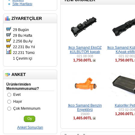
Site Haritası
ZIYARETÇILER
29 Bugün
29 Bu Hafta
2.256 Bu Ay
22.231 Bu Yıl
Ikco Samand EksOZ
Ikco Samand Kü
kÜLBÜTÖR kapak
KApak eM
22.231 Tümü
021 08 008
021 02 001
1 Çevrim içi
1,750.00TL
1,750.00TL
ANKET
Ürünlerimiden
Memnunmusunuz?
Evet
Hayır
Ikco Samand Benzin
Kalorifer Pe
Çok Memnunum
Enjektörü
072 02 004
1,200.00TL
15600
1,465.00TL
Oy
Anket Sonuçları