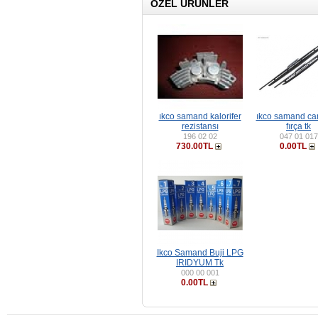
ÖZEL ÜRÜNLER
ıkco samand kalorifer
ıkco samand cam
rezistansı
fırça tk
196 02 02
047 01 017
730.00TL
0.00TL
Ikco Samand Buji LPG
IRIDYUM Tk
000 00 001
0.00TL